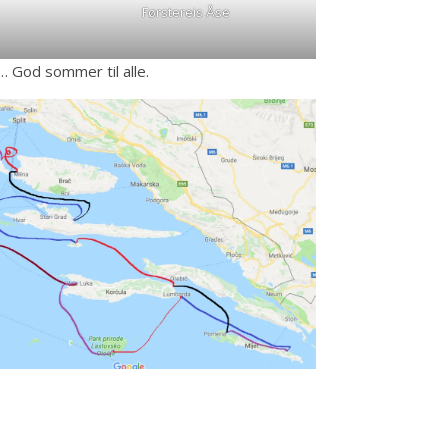
Førstereis Åse
t… God sommer til alle.