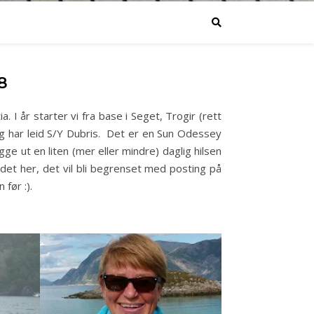
8
ia. I år starter vi fra base i Seget, Trogir (rett
 og har leid S/Y Dubris. Det er en Sun Odessey
gge ut en liten (mer eller mindre) daglig hilsen
 det her, det vil bli begrenset med posting på
 før :).