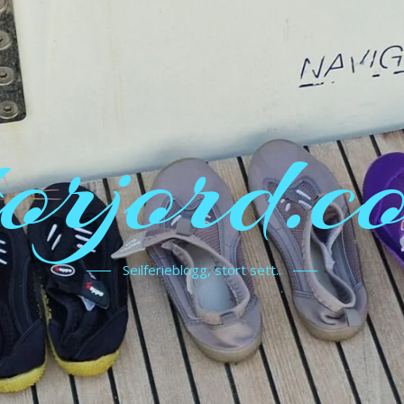
torjord.c
Seilferieblogg, stort sett..