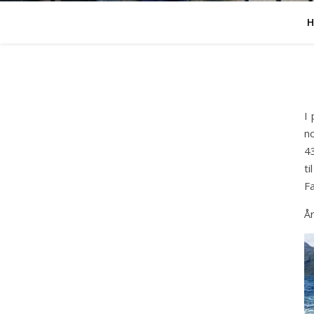
H
I 
no
43
t
Fa
Å