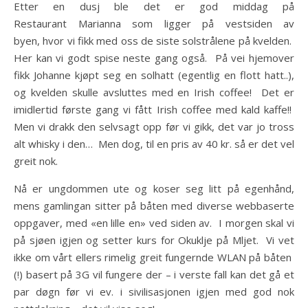
Etter en dusj ble det er god middag på
Restaurant Marianna som ligger på vestsiden av
byen, hvor vi fikk med oss de siste solstrålene på kvelden.
Her kan vi godt spise neste gang også. På vei hjemover
fikk Johanne kjøpt seg en solhatt (egentlig en flott hatt..),
og kvelden skulle avsluttes med en Irish coffee! Det er
imidlertid første gang vi fått Irish coffee med kald kaffe!!
Men vi drakk den selvsagt opp før vi gikk, det var jo tross
alt whisky i den… Men dog, til en pris av 40 kr. så er det vel
greit nok.
Nå er ungdommen ute og koser seg litt på egenhånd,
mens gamlingan sitter på båten med diverse webbaserte
oppgaver, med «en lille en» ved siden av. I morgen skal vi
på sjøen igjen og setter kurs for Okuklje på Mljet. Vi vet
ikke om vårt ellers rimelig greit fungernde WLAN på båten
(!) basert på 3G vil fungere der – i verste fall kan det gå et
par døgn før vi ev. i sivilisasjonen igjen med god nok