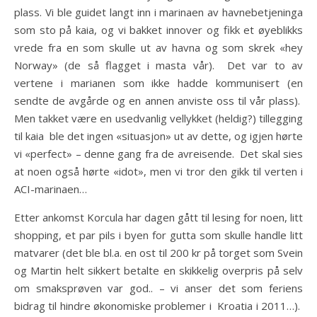
plass. Vi ble guidet langt inn i marinaen av havnebetjeninga
som sto på kaia, og vi bakket innover og fikk et øyeblikks
vrede fra en som skulle ut av havna og som skrek «hey
Norway» (de så flagget i masta vår). Det var to av
vertene i marianen som ikke hadde kommunisert (en
sendte de avgårde og en annen anviste oss til vår plass).
Men takket være en usedvanlig vellykket (heldig?) tillegging
til kaia ble det ingen «situasjon» ut av dette, og igjen hørte
vi «perfect» – denne gang fra de avreisende. Det skal sies
at noen også hørte «idot», men vi tror den gikk til verten i
ACI-marinaen…
Etter ankomst Korcula har dagen gått til lesing for noen, litt
shopping, et par pils i byen for gutta som skulle handle litt
matvarer (det ble bl.a. en ost til 200 kr på torget som Svein
og Martin helt sikkert betalte en skikkelig overpris på selv
om smaksprøven var god.. – vi anser det som feriens
bidrag til hindre økonomiske problemer i Kroatia i 2011…).