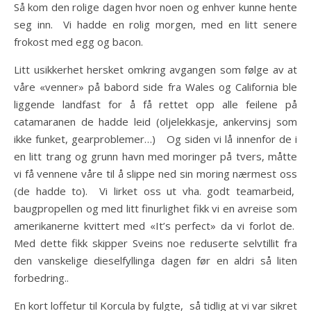
Så kom den rolige dagen hvor noen og enhver kunne hente
seg inn. Vi hadde en rolig morgen, med en litt senere
frokost med egg og bacon.
Litt usikkerhet hersket omkring avgangen som følge av at
våre «venner» på babord side fra Wales og California ble
liggende landfast for å få rettet opp alle feilene på
catamaranen de hadde leid (oljelekkasje, ankervinsj som
ikke funket, gearproblemer…) Og siden vi lå innenfor de i
en litt trang og grunn havn med moringer på tvers, måtte
vi få vennene våre til å slippe ned sin moring nærmest oss
(de hadde to). Vi lirket oss ut vha. godt teamarbeid,
baugpropellen og med litt finurlighet fikk vi en avreise som
amerikanerne kvittert med «It’s perfect» da vi forlot de.
Med dette fikk skipper Sveins noe reduserte selvtillit fra
den vanskelige dieselfyllinga dagen før en aldri så liten
forbedring..
En kort loffetur til Korcula by fulgte, så tidlig at vi var sikret