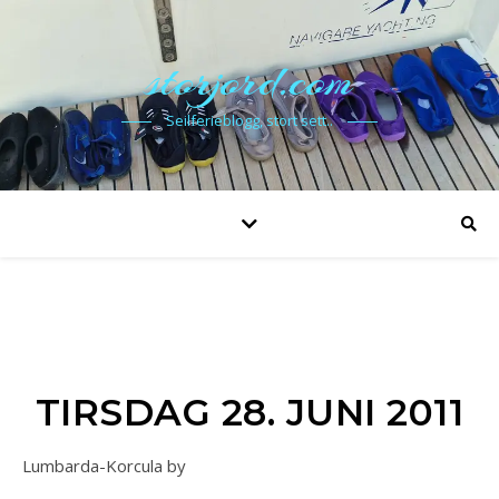
storjord.com
Seilferieblogg, stort sett..
TIRSDAG 28. JUNI 2011
Lumbarda-Korcula by