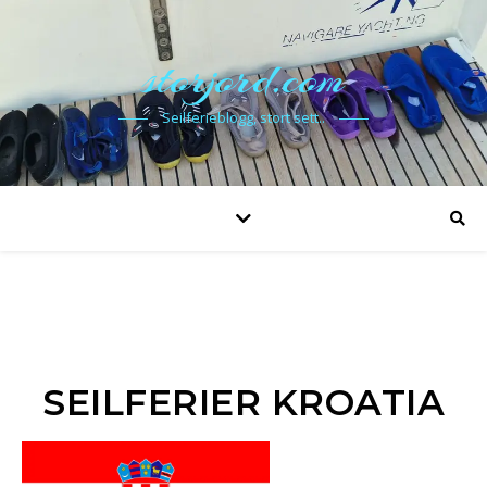
storjord.com
Seilferieblogg, stort sett..
SEILFERIER KROATIA